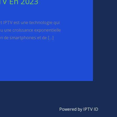
TV En 2023
t IPTV est une technologie qui
nnu une croissance exponentielle
ion de smartphones et de […]
Powered by IPTV ID