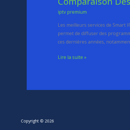
Comparaison Des 
Des
iptv premium
Meilleurs
Services
Les meilleurs services de Smart 
De
permet de diffuser des programmes
Smart
ces dernières années, notamment e
IPTV
Lire la suite »
En
2023
Copyright © 2026