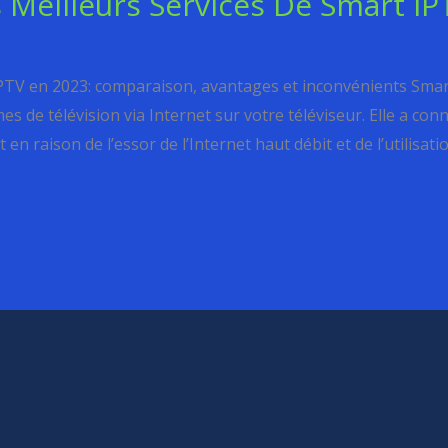
Meilleurs Services De Smart IP
IPTV en 2023: comparaison, avantages et inconvénients Smar
 de télévision via Internet sur votre téléviseur. Elle a co
n raison de l’essor de l’Internet haut débit et de l’utilisat