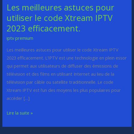
Les meilleures astuces pour
Les
meilleures
utiliser le code Xtream IPTV
astuces
2023 efficacement.
pour
utiliser
iptv premium
le
Les meilleures astuces pour utiliser le code Xtream IPTV
code
2023 efficacement. L’IPTV est une technologie en plein essor
Xtream
qui permet aux utilisateurs de diffuser des émissions de
IPTV
télévision et des films en utilisant Internet au lieu de la
2023
télévision par câble ou satellite traditionnelle. Le code
efficacement.
Xtream IPTV est l’un des moyens les plus populaires pour
accéder […]
Lire la suite »