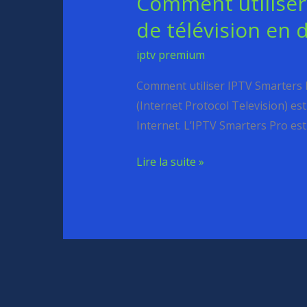
Comment utiliser
utiliser
de télévision en 
IPTV
iptv premium
Smarters
Pro
Comment utiliser IPTV Smarters Pr
pour
(Internet Protocol Television) est
accéder
Internet. L’IPTV Smarters Pro est
à
des
Lire la suite »
chaînes
de
télévision
en
direct
et
à